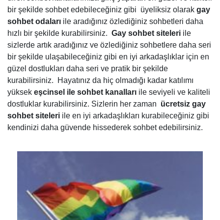
bir şekilde sohbet edebileceğiniz gibi üyeliksiz olarak
gay
sohbet odaları
ile aradığınız özlediğiniz sohbetleri daha
hızlı bir şekilde kurabilirsiniz.
Gay sohbet siteleri
ile
sizlerde artık aradığınız ve özlediğiniz sohbetlere daha seri
bir şekilde ulaşabileceğiniz gibi en iyi arkadaşlıklar için en
güzel dostlukları daha seri ve pratik bir şekilde
kurabilirsiniz. Hayatınız da hiç olmadığı kadar katılımı
yüksek
eşcinsel ile sohbet kanalları
ile seviyeli ve kaliteli
dostluklar kurabilirsiniz. Sizlerin her zaman
ücretsiz gay
sohbet siteleri
ile en iyi arkadaşlıkları kurabileceğiniz gibi
kendinizi daha güvende hissederek sohbet edebilirsiniz.