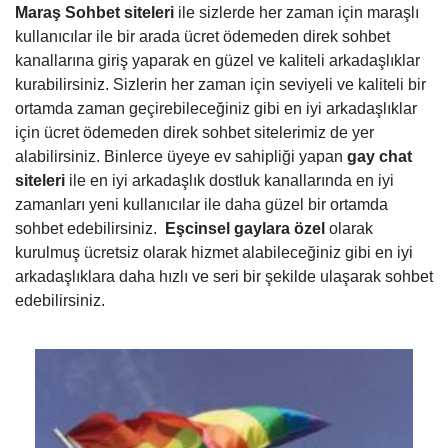
Maraş Sohbet siteleri
ile sizlerde her zaman için maraşlı
kullanıcılar ile bir arada ücret ödemeden direk sohbet
kanallarına giriş yaparak en güzel ve kaliteli arkadaşlıklar
kurabilirsiniz. Sizlerin her zaman için seviyeli ve kaliteli bir
ortamda zaman geçirebileceğiniz gibi en iyi arkadaşlıklar
için ücret ödemeden direk sohbet sitelerimiz de yer
alabilirsiniz. Binlerce üyeye ev sahipliği yapan
gay chat
siteleri
ile en iyi arkadaşlık dostluk kanallarında en iyi
zamanları yeni kullanıcılar ile daha güzel bir ortamda
sohbet edebilirsiniz.
Eşcinsel gaylara özel
olarak
kurulmuş ücretsiz olarak hizmet alabileceğiniz gibi en iyi
arkadaşlıklara daha hızlı ve seri bir şekilde ulaşarak sohbet
edebilirsiniz.