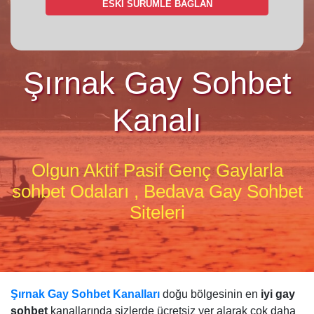
ESKİ SÜRÜMLE BAĞLAN
Şırnak Gay Sohbet
Kanalı
Olgun Aktif Pasif Genç Gaylarla
sohbet Odaları , Bedava Gay Sohbet
Siteleri
Şırnak Gay Sohbet Kanalları
doğu bölgesinin en
iyi gay
sohbet
kanallarında sizlerde ücretsiz yer alarak çok daha