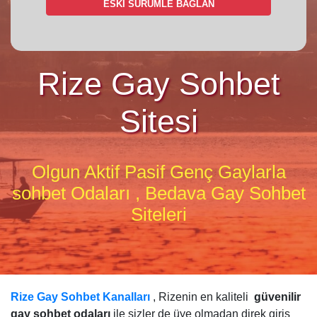
ESKİ SÜRÜMLE BAĞLAN
Rize Gay Sohbet
Sitesi
Olgun Aktif Pasif Genç Gaylarla
sohbet Odaları , Bedava Gay Sohbet
Siteleri
Rize Gay Sohbet Kanalları
, Rizenin en kaliteli
güvenilir
gay sohbet odaları
ile sizler de üye olmadan direk giriş