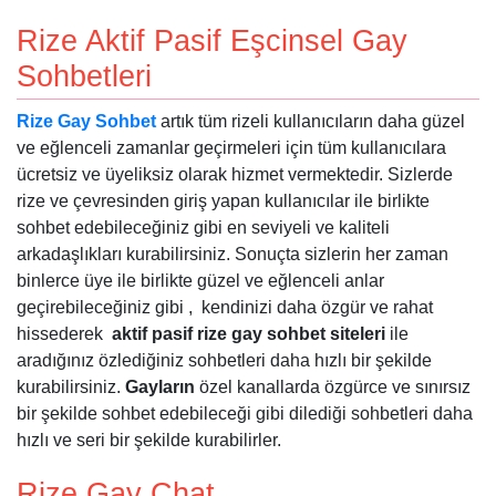
Rize Aktif Pasif Eşcinsel Gay
Sohbetleri
Rize Gay Sohbet
artık tüm rizeli kullanıcıların daha güzel
ve eğlenceli zamanlar geçirmeleri için tüm kullanıcılara
ücretsiz ve üyeliksiz olarak hizmet vermektedir. Sizlerde
rize ve çevresinden giriş yapan kullanıcılar ile birlikte
sohbet edebileceğiniz gibi en seviyeli ve kaliteli
arkadaşlıkları kurabilirsiniz. Sonuçta sizlerin her zaman
binlerce üye ile birlikte güzel ve eğlenceli anlar
geçirebileceğiniz gibi , kendinizi daha özgür ve rahat
hissederek
aktif pasif rize
gay sohbet siteleri
ile
aradığınız özlediğiniz sohbetleri daha hızlı bir şekilde
kurabilirsiniz.
Gayların
özel kanallarda özgürce ve sınırsız
bir şekilde sohbet edebileceği gibi dilediği sohbetleri daha
hızlı ve seri bir şekilde kurabilirler.
Rize Gay Chat